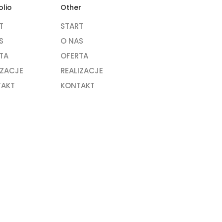
olio
Other
T
START
S
O NAS
TA
OFERTA
IZACJE
REALIZACJE
TAKT
KONTAKT