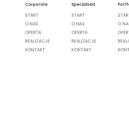
Corporate
Specialized
Portf
START
START
STAR
O NAS
O NAS
O NA
OFERTA
OFERTA
OFER
REALIZACJE
REALIZACJE
REAL
KONTAKT
KONTAKT
KON